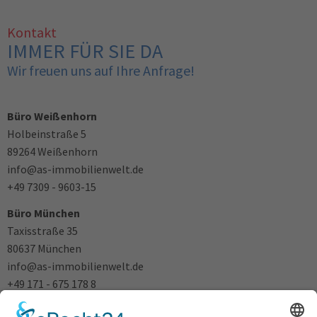
Kontakt
IMMER FÜR SIE DA
Wir freuen uns auf Ihre Anfrage!
Büro Weißenhorn
Holbeinstraße 5
89264 Weißenhorn
info@as-immobilienwelt.de
+49 7309 - 9603-15
Büro München
Taxisstraße 35
80637 München
info@as-immobilienwelt.de
+49 171 - 675 178 8